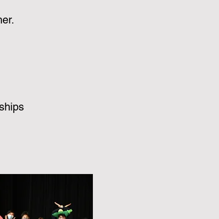
her.
ships