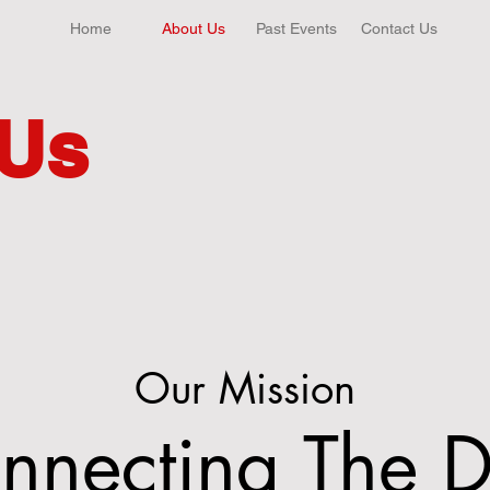
Home
About Us
Past Events
Contact Us
Us
Our Mission
nnecting The D