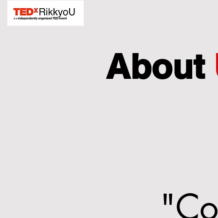
About
"Co