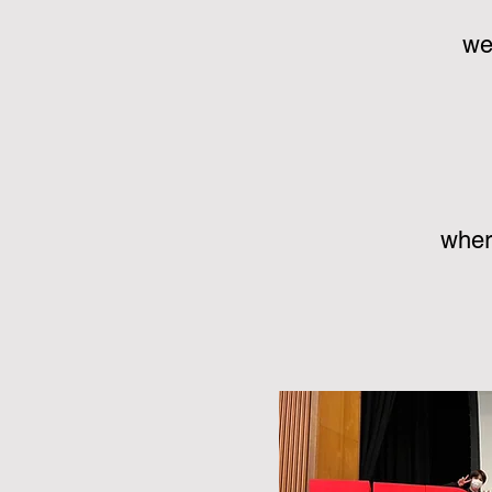
we
wher