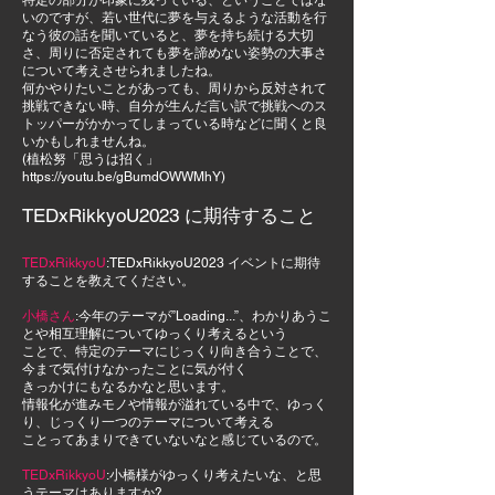
特定の部分が印象に残っている、ということではな
いのですが、若い世代に夢を与えるような活動を行
なう彼の話を聞いていると、夢を持ち続ける大切
さ、周りに否定されても夢を諦めない姿勢の大事さ
について考えさせられましたね。
何かやりたいことがあっても、周りから反対されて
挑戦できない時、自分が生んだ言い訳で挑戦へのス
トッパーがかかってしまっている時などに聞くと良
いかもしれませんね。
(植松努「思うは招く」
https://youtu.be/gBumdOWWMhY)
TEDxRikkyoU2023 に期待すること
TEDxRikkyoU
:TEDxRikkyoU2023 イベントに期待
することを教えてください。
小橋さん
:今年のテーマが”Loading...”、わかりあうこ
とや相互理解についてゆっくり考える
と
いう
ことで、特定のテーマにじっくり向き合うことで、
今まで気付けなかったことに気が付く
きっかけにもなるかなと思います。
情報化が進みモノや情報が溢れている中で、ゆっく
り、じっくり一つのテーマについて考える
ことってあまりできていないなと感じているので。
TEDxRikkyoU
:小橋様がゆっくり考えたいな、と思
うテーマはありますか?