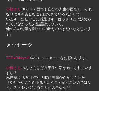
小橋さん
:キャリア面でも自分の人生の面でも、それ
なりに今を楽しむことはできている気がして
います。ただそこに満足せず、はっきりとは決めら
れていなかった人生設計について、
他の方のお話を聞く中で考えていきたいなと思いま
す。
メッセージ
TEDxRikkyoU
:学生にメッセージをお願いします。
小橋さん
:みなさんはどう学生生活を過ごされていま
すか？
私自身は 大学 1 年生の時に先輩からかけられた、
「やりたいことがあるということがすごいのではな
く、チ ャレンジすることが大事なんだ」
という言葉が自分の中では印象に残っていて、それ
を頭の片隅に置きながら大学4年間
過ごして
きました。たくさん失敗することが許される、いく
らでも挑戦できるのは学生のうちの
特権
なので、色々なことに挑戦していただければと
思います。
TEDxRikkyoU
:オーディエンスへメッセージをお願
いします。