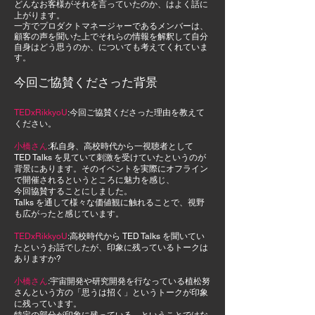
どんなお客様が
それを言っていたのか、はよく話に
上がります。
一方でプロダクトマネージャーであるメンバーは、
顧客の声を聞いた上でそれらの情報を解釈して自分
自身はどう思うのか、についても考えてくれていま
す。
今回ご協賛くださった背景
TEDxRikkyoU
:今回ご協賛くださった理由を教えて
ください。
小橋さん
:私自身、高校時代から一視聴者として
TED Talks を見ていて刺激を受けていたというのが
背景にあります。そのイベントを実際にオフライン
で開催されるというところに魅力を感じ、
今回協賛することにしました。
Talks を通して様々な価値観に触れることで、視野
も広がったと感じています。
TEDxRikkyoU
:高校時代から TED Talks を聞いてい
たというお話でしたが、
印象に残っている
トークは
ありますか?
小橋さん
:宇宙開発や研究開発を行なっている植松努
さんという方の「思うは招く」というトークが印象
に残っています。