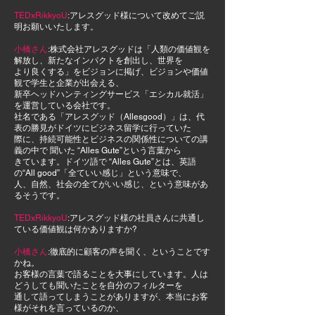
TEDxRikkyoU
:アレスグッド様について改めてご説
明お願いいたします。
小橋さん
:株式会社アレスグッドは
「人類の価値観を
解放し、新たなインパクトを創出し、
世界を
より良くする」をビジョンに掲げ、ビジョンや価値
観で学生と企業が出会える、
新卒ヘッドハンティングサービス「エシカル就活」
を運営している会社です。
社名である「アレスグッド（Allesgood）」は、代
表の勝見がドイツにビジネス留学に行っていた
際に、持続可能性とビジネスの関係性についての講
義の中で 聞いた “Alles Gute”という言葉から
きています。ドイツ語で “Alles Gute”とは、英語
の“All good”「全ていい感じ」という意味で、
人、自然、社会の全てがいい感じ、という意味があ
るそうです。
TEDxRikkyoU
:アレスグッド様の社員さんに共通し
ている価値観は何かありますか?
小橋さん
:徹底的に顧客の声を聞く、ということです
かね。
お客様の言葉で語ることを大事にしています。
人は
どうしても聞いたことを自分のフィルターを
通して語ってしまうことがありますが、本当にお客
様がそれを言っているのか、