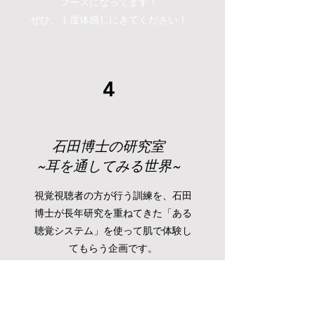
ブースになってます！
ぜひ、１度体感しにきてください！
4
石田博士の研究室
~耳を通してみる世界~
​視覚視聴者の方が行う訓練を、石田
博士が長年研究を重ねてきた「ある
聴覚システム」を使って肌で体験し
てもらう企画です。
TedxRikkyoU初のリアルな体験型企画
なので
当事者の側に立って視覚障害を持つ方の