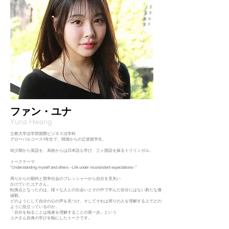
ファン・ユナ​
Yuna Hwang​
立教大学法学部国際ビジネス法学科
グローバルコース1年生で、韓国からの正規留学生。
幼少期から英語を、高校からは日本語も学び、三ヶ国語を操るトリリンガル。
トークテーマ
“Understanding myself and others ~Life under inconsistent expectations~”
周りからの期待と競争社会のプレッシャーから自分を見失い
かけていたユナさん。
転換点となったのは、様々な人との出会いとその中で学んだ自分にはない新たな価
値観。
どのようにして自分の心の声を見つけ、そしてそれは周りの人を理解する上でどの
ように役立っているのか。
「自分を知ることは他者を理解することの第一歩」という
ユナさん自身の学びを軸にしたトークです。​