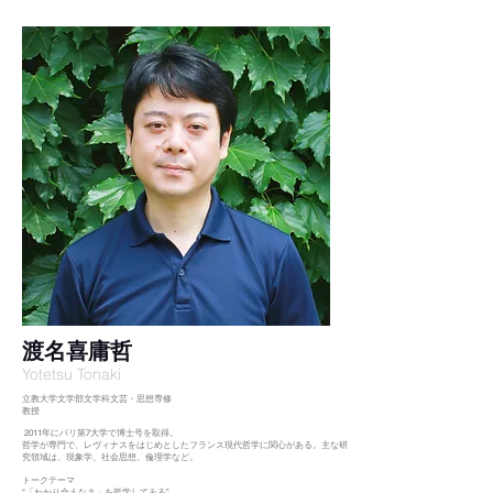
渡名喜庸哲​
Yotetsu Tonaki
​立教大学文学部文学科文芸・思想専修
教授
2011年にパリ第7大学で博士号を取得。
哲学が専門で、レヴィナスをはじめとしたフランス現代哲学に関心がある。主な研
究領域は、現象学、社会思想、倫理学など。
トークテーマ
“「わかり合えなさ」を哲学してみる”