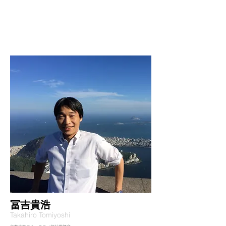
​冨吉貴浩
Takahiro Tomiyoshi​