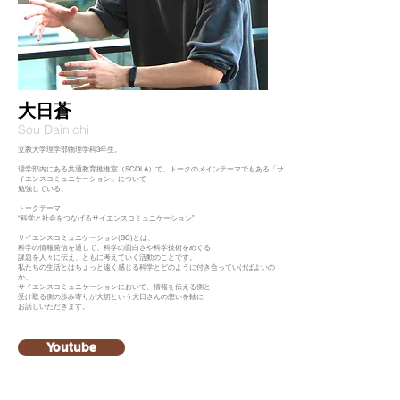
​大日蒼
​Sou Dainichi
立教大学理学部物理学科3年生。
理学部内にある共通教育推進室（SCOLA）で、トークのメインテーマでもある「サ
イエンスコミュニケーション」について
勉強している。
トークテーマ
“科学と社会をつなげるサイエンスコミュニケーション”
サイエンスコミュニケーション(SC)とは、
科学の情報発信を通じて、科学の面白さや科学技術をめぐる
課題を人々に伝え、ともに考えていく活動のことです。
私たちの生活とはちょっと遠く感じる科学とどのように付き合っていけばよいの
か。
サイエンスコミュニケーションにおいて、情報を伝える側と
受け取る側の歩み寄りが大切という大日さんの想いを軸に
お話しいただきます。
Youtube