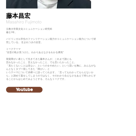
藤本昌宏​
Masahiro Fujimoto​
立教大学異文化コミュニケーション研究科
修士1年。
バイリンガル学生のファシリテーション能力やコミュニケーション能力について研
究している。 生まれつきの全盲。
トークテーマ
“全盲の私が見つけた、わかりあえなさをわかる勇気”
視覚障がい者として生きてきた藤本さんが、これまで誰にも
言わなかったこと、言えなかったこと、でも言いたかったこと。
「見たくないことは見ない、というのをやめたい」という思いを胸に、みんながな
んとなくタブー視してきた「障がい」と
いうテーマについて赤裸々に語ってくれます。「言ってもわかってもらえないか
ら」と諦めて蓋をしてしまうのではなく、そのわかり合えなさをあえて明らかにす
ることからはじめてみようとする、そんなトークです。
Youtube