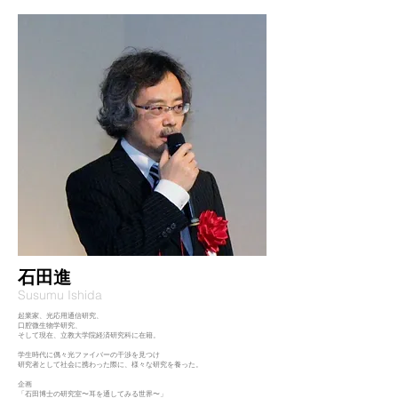
​石田進
​Susumu Ishida
起業家、光応用通信研究、
口腔微生物学研究、
そして現在、立教大学院経済研究科に在籍。
​学生時代に偶々光ファイバーの干渉を見つけ
研究者として社会に携わった際に、様々な研究を養った。
​企画
「石田博士の研究室〜耳を通してみる世界〜」