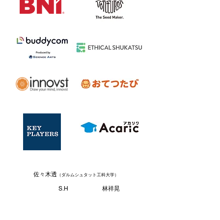
佐々木透
（
ダルムシュタット工科大学）
S
.H
林祥晃